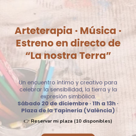
Arteterapia · Música ·
Estreno en directo de
“La nostra Terra”
Un encuentro íntimo y creativo para
celebrar la sensibilidad, la tierra y la
expresión simbólica.
Sábado 20 de diciembre · 11h a 13h ·
Plaza de la Tapineria (València)
👉
Reservar mi plaza (10 disponibles)